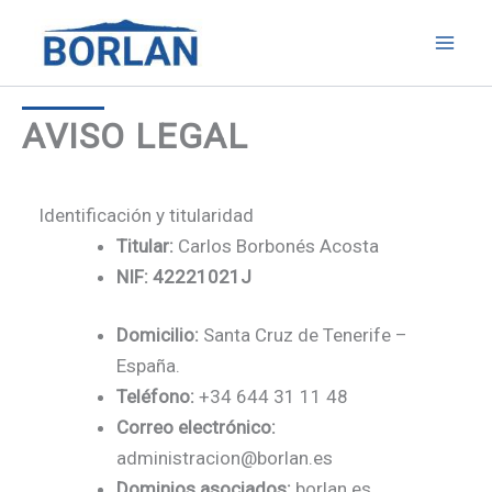
Ir
al
contenido
AVISO LEGAL
Identificación y titularidad
Titular:
Carlos Borbonés Acosta
NIF: 42221021J
Domicilio:
Santa Cruz de Tenerife –
España.
Teléfono:
+34 644 31 11 48
Correo electrónico:
administracion@borlan.es
Dominios asociados:
borlan.es